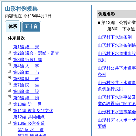
山形村例規集
例規名称
内容現在 令和8年4月1日
■ 第13編 公営企業
体系
五十音
第3章 下水道
山形村下水道条例
体系目次
山形村下水道条例施
第1編
総
規
第2編 議会・選挙・監査
山形村下水道排水設
第3編 行政組織
規則
第4編
人
事
山形村公共下水道事
第5編
給
与
条例
第6編
財
政
山形村公共下水道事
第7編
民
生
条例施行規則
第8編
建
設
山形村下水道事業及
第9編
経
済
業の設置等に関する
第10編
防
災
第11編 教育及び文化
山形村下水道事業会
第12編 共同組織
山形村ディスポーザ
第13編 公営企業
要綱
第1章
水
道