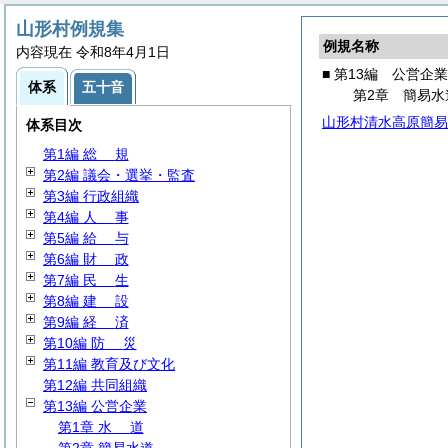
山形村例規集
例規名称
内容現在 令和8年4月1日
■ 第13編 公営企業
体系
五十音
第2章 簡易水
山形村清水高原簡易
体系目次
第1編
総
規
第2編 議会・選挙・監査
第3編 行政組織
第4編
人
事
第5編
給
与
第6編
財
政
第7編
民
生
第8編
建
設
第9編
経
済
第10編
防
災
第11編 教育及び文化
第12編 共同組織
第13編 公営企業
第1章
水
道