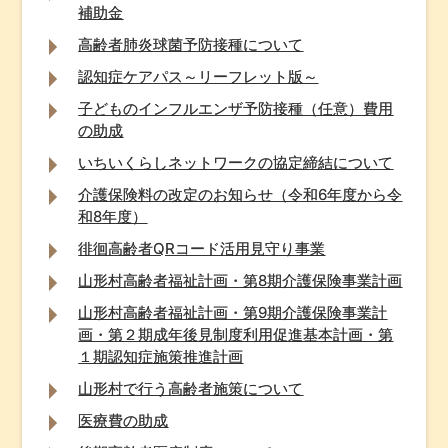
補助金
高齢者肺炎球菌予防接種について
認知症ケアパス～リーフレット版～
子どものインフルエンザ予防接種（任意）費用
の助成
いちいくらしネットワークの協定締結について
介護保険料の改定のお知らせ（令和6年度から令
和8年度）
徘徊高齢者QRコード活用見守り事業
山形村高齢者福祉計画・第8期介護保険事業計画
山形村高齢者福祉計画・第9期介護保険事業計
画・第２期成年後見制度利用促進基本計画・第
１期認知症施策推進計画
山形村で行う高齢者施策について
医療費の助成