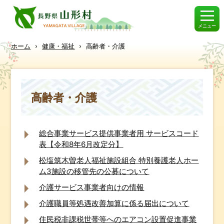
メニュー
ホーム
›
健康・福祉
›
高齢者・介護
高齢者・介護
総合事業サービス提供事業者用 サービスコード
表【令和8年6月改定分】
松塩筑木曽老人福祉施設組合 特別養護老人ホー
ム3施設の移管先の公募について
介護サービス事業者向けの情報
介護職員等処遇改善加算に係る届出について
住民税非課税世帯等へのエアコン設置促進事業