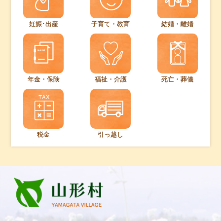
妊娠･出産
子育て・教育
結婚・離婚
年金・保険
福祉・介護
死亡・葬儀
税金
引っ越し